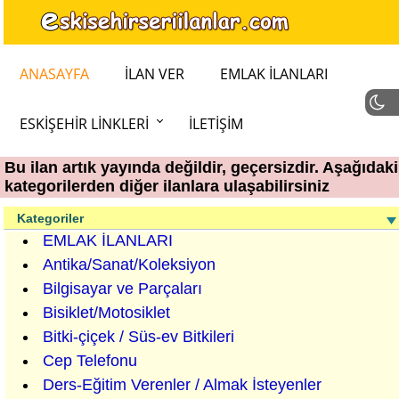
ANASAYFA
İLAN VER
EMLAK İLANLARI
ESKIŞEHIR LINKLERI
İLETIŞIM
Bu ilan artık yayında değildir, geçersizdir. Aşağıdaki
kategorilerden diğer ilanlara ulaşabilirsiniz
Kategoriler
EMLAK İLANLARI
Antika/Sanat/Koleksiyon
Bilgisayar ve Parçaları
Bisiklet/Motosiklet
Bitki-çiçek / Süs-ev Bitkileri
Cep Telefonu
Ders-Eğitim Verenler / Almak İsteyenler